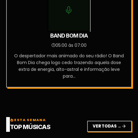
BAND BOM DIA
05:00 às 07:00
O despertador mais animado do seu rádio! O Band
Bom Dia chega logo cedo trazendo aquela dose
extra de energia, alto-astral e informação leve
para...
ESTA SEMANA
local_fire_department
VER TODAS →
arrow_forward
TOP MÚSICAS