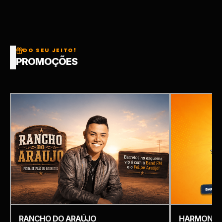
DO SEU JEITO!
PROMOÇÕES
RANCHO DO ARAÚJO
HARMONIZ