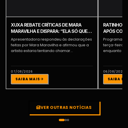
XUXA REBATE CRÍTICAS DE MARA
RATINHO É 
MARAVILHA E DISPARA: “ELA SÓ QUER
APÓS COME
APARECER”
PIQUILO D
Apresentadora respondeu às declarações
Programa do 
feitas por Mara Maravilha e afirmou que a
terça-feira (
artista estaria tentando chamar...
enquanto a d
participava...
07/08/2026
06/08/2026
SAIBA MAIS
SAIBA MA
VER OUTRAS NOTÍCIAS