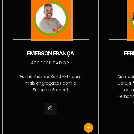
EMERSON FRANÇA
FER
APRESENTADOR
As manhãs da Band FM ficam
As mad
mais engraçadas com o
Coruja 
Emerson França!
com
Fernan