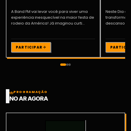
A Band FM vai levar você para viver uma
Neste Dia dos
experiência inesquecível na maior festa de
transformar o
rodeio da América! Já imaginou curti...
descanso me
Participe da ..
PARTICIPAR
PARTICI
PROGRAMAÇÃO
NO AR AGORA