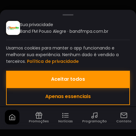
Sua privacidade
Band FM Pouso Alegre · bandfmpa.com.br
Usamos cookies para manter o app funcionando e
melhorar sua experiência. Nenhum dado é vendido a
terceiros.
Política de privacidade
Aceitar todos
BAND FM POUSO ALEGRE
Apenas essenciais
A SUA RÁDIO DO SEU JEITO!
Promoções
Notícias
Programação
Contato