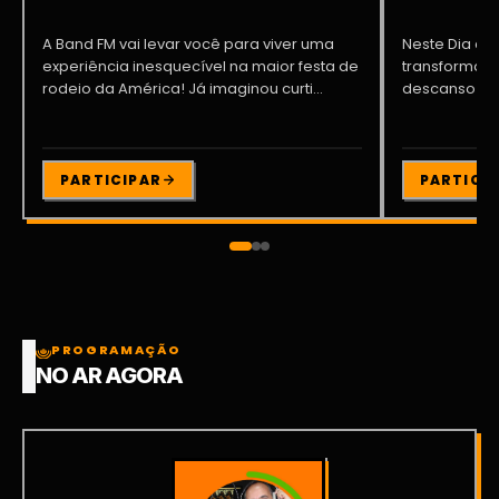
A Band FM vai levar você para viver uma
Neste Dia dos
experiência inesquecível na maior festa de
transformar o
rodeio da América! Já imaginou curti...
descanso me
Participe da ..
PARTICIPAR
PARTICI
PROGRAMAÇÃO
NO AR AGORA