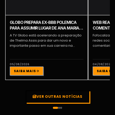
GLOBO PREPARA EX-BBB POLEMICA
WEB REAGE
PARA ASSUMIR LUGAR DE ANA MARIA
COMENTARI
BRAGA E PATRÍCIA POETA
COMENTÁRI
A TV Globo está acelerando a preparação
Fofocalizand
de Thelma Assis para dar um novo e
redes sociai
importante passo em sua carreira na...
comentarista
tornando um 
05/08/2026
04/08/2026
SAIBA MAIS
SAIBA MA
VER OUTRAS NOTÍCIAS