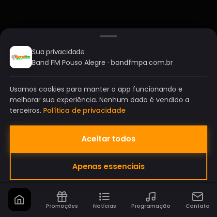
Sua privacidade
Band FM Pouso Alegre · bandfmpa.com.br
Usamos cookies para manter o app funcionando e
melhorar sua experiência. Nenhum dado é vendido a
terceiros.
Política de privacidade
Aceitar todos
BAND FM POUSO ALEGRE
Apenas essenciais
A SUA RÁDIO DO SEU JEITO!
Promoções
Notícias
Programação
Contato