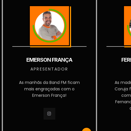
EMERSON FRANÇA
FER
APRESENTADOR
As manhãs da Band FM ficam
As mad
mais engraçadas com o
Coruja 
Emerson França!
com
Fernan