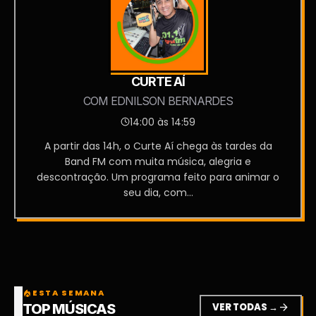
CURTE AÍ
COM EDNILSON BERNARDES
14:00 às 14:59
A partir das 14h, o Curte Aí chega às tardes da
Band FM com muita música, alegria e
descontração. Um programa feito para animar o
seu dia, com...
ESTA SEMANA
local_fire_department
VER TODAS →
arrow_forward
TOP MÚSICAS