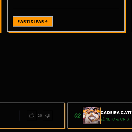
PARTICIPAR
CADEIRA CATI
thumb_up
thumb_down
02
20
ZÉ NETO & CRIST