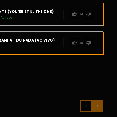
TE (YOU'RE STILL THE ONE)
thumb_up
thumb_down
14
CASTELA
ANHA - DU NADA (AO VIVO)
thumb_up
thumb_down
10