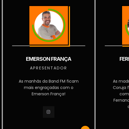
EMERSON FRANÇA
FER
APRESENTADOR
As manhãs da Band FM ficam
As mad
mais engraçadas com o
Coruja 
Emerson França!
com
Fernan