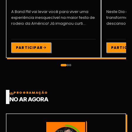
A Band FM vai levar você para viver uma
Neste Dia dos
experiência inesquecível na maior festa de
transformar o
rodeio da América! Já imaginou curti...
descanso me
Participe da ..
PARTICIPAR
PARTICI
PROGRAMAÇÃO
NO AR AGORA