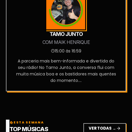
TAMO JUNTO
COM MAIK HENRIQUE
15:00 às 16:59
A parceria mais bem-informada e divertida do
seu rádio! No Tamo Junto, a conversa flui com
muita música boa e os bastidores mais quentes
do momento....
ESTA SEMANA
local_fire_department
VER TODAS →
arrow_forward
TOP MÚSICAS