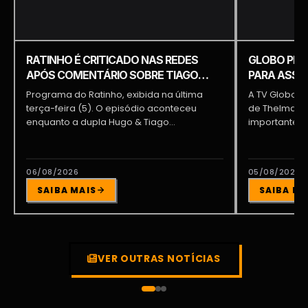
RATINHO É CRITICADO NAS REDES
GLOBO PRE
APÓS COMENTÁRIO SOBRE TIAGO
PARA ASSUM
PIQUILO DURANTE PROGRAMA
BRAGA E PA
Programa do Ratinho, exibida na última
A TV Globo e
terça-feira (5). O episódio aconteceu
de Thelma As
enquanto a dupla Hugo & Tiago
importante pa
participava...
06/08/2026
05/08/2026
SAIBA MAIS
SAIBA MA
VER OUTRAS NOTÍCIAS