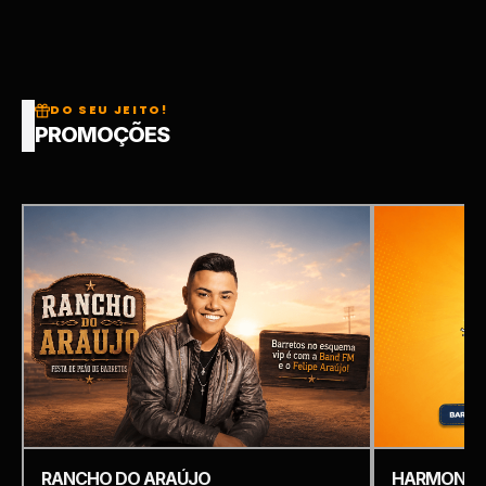
DO SEU JEITO!
PROMOÇÕES
RANCHO DO ARAÚJO
HARMONIZ