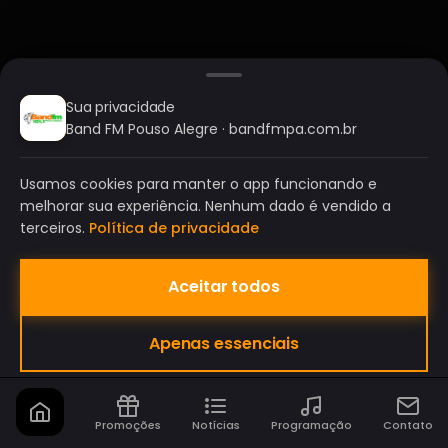
Sua privacidade
Band FM Pouso Alegre · bandfmpa.com.br
Usamos cookies para manter o app funcionando e
melhorar sua experiência. Nenhum dado é vendido a
terceiros.
Política de privacidade
Aceitar todos
BAND FM POUSO ALEGRE
Apenas essenciais
A SUA RÁDIO DO SEU JEITO!
Promoções
Notícias
Programação
Contato