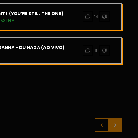
TE (YOU'RE STILL THE ONE)
thumb_up
thumb_down
14
CASTELA
ANHA - DU NADA (AO VIVO)
thumb_up
thumb_down
11