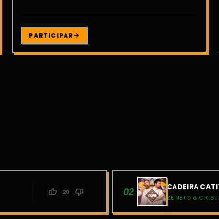
PARTICIPAR
CADEIRA CATI
thumb_up
thumb_down
02
20
ZÉ NETO & CRIST