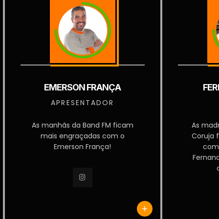
EMERSON FRANÇA
FER
APRESENTADOR
As manhãs da Band FM ficam
As mad
mais engraçadas com o
Coruja 
Emerson França!
com
Fernan