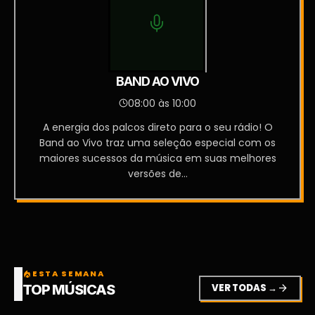
BAND AO VIVO
08:00 às 10:00
A energia dos palcos direto para o seu rádio! O
Band ao Vivo traz uma seleção especial com os
maiores sucessos da música em suas melhores
versões de...
ESTA SEMANA
local_fire_department
VER TODAS →
arrow_forward
TOP MÚSICAS