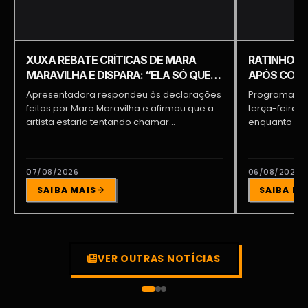
XUXA REBATE CRÍTICAS DE MARA
RATINHO É 
MARAVILHA E DISPARA: “ELA SÓ QUER
APÓS COME
APARECER”
PIQUILO D
Apresentadora respondeu às declarações
Programa do 
feitas por Mara Maravilha e afirmou que a
terça-feira (
artista estaria tentando chamar...
enquanto a d
participava...
07/08/2026
06/08/2026
SAIBA MAIS
SAIBA MA
VER OUTRAS NOTÍCIAS