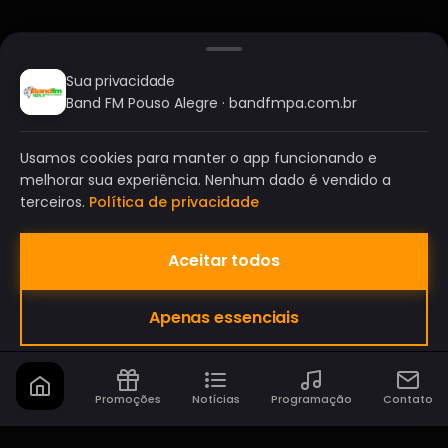
Sua privacidade
Band FM Pouso Alegre · bandfmpa.com.br
Usamos cookies para manter o app funcionando e
melhorar sua experiência. Nenhum dado é vendido a
terceiros.
Política de privacidade
Aceitar todos
BAND FM POUSO ALEGRE
Apenas essenciais
A SUA RÁDIO DO SEU JEITO!
Promoções
Notícias
Programação
Contato