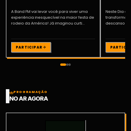
A Band FM vai levar você para viver uma
Neste Dia dos
experiência inesquecível na maior festa de
transformar o
rodeio da América! Já imaginou curti...
descanso me
Participe da ..
PARTICIPAR
PARTICI
PROGRAMAÇÃO
NO AR AGORA