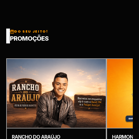
DO SEU JEITO!
PROMOÇÕES
RANCHO DO ARAÚJO
HARMONIZ