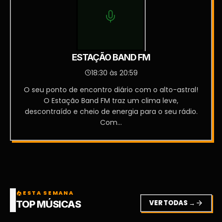
ESTAÇÃO BAND FM
18:30 às 20:59
O seu ponto de encontro diário com o alto-astral!
O Estação Band FM traz um clima leve,
descontraído e cheio de energia para o seu rádio.
Com...
ESTA SEMANA
local_fire_department
VER TODAS →
arrow_forward
TOP MÚSICAS