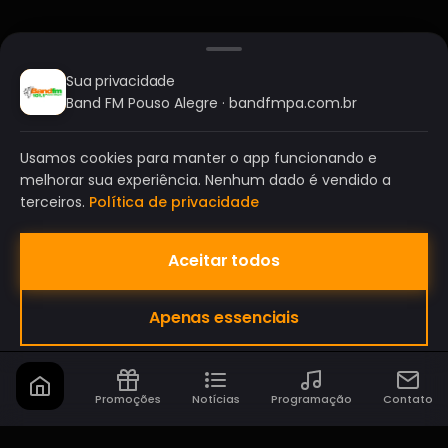
Sua privacidade
Band FM Pouso Alegre · bandfmpa.com.br
Usamos cookies para manter o app funcionando e
melhorar sua experiência. Nenhum dado é vendido a
terceiros.
Política de privacidade
Aceitar todos
BAND FM POUSO ALEGRE
Apenas essenciais
A SUA RÁDIO DO SEU JEITO!
Promoções
Notícias
Programação
Contato