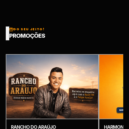
DO SEU JEITO!
PROMOÇÕES
RANCHO DO ARAÚJO
HARMONIZ