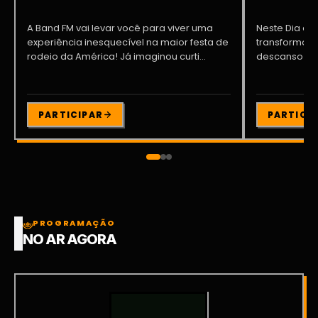
A Band FM vai levar você para viver uma
Neste Dia dos
experiência inesquecível na maior festa de
transformar o
rodeio da América! Já imaginou curti...
descanso me
Participe da ..
PARTICIPAR
PARTICI
PROGRAMAÇÃO
NO AR AGORA