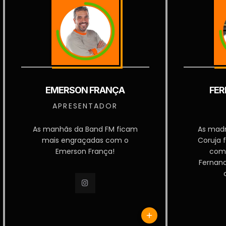
EMERSON FRANÇA
FER
APRESENTADOR
As manhãs da Band FM ficam
As mad
mais engraçadas com o
Coruja 
Emerson França!
com
Fernan