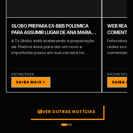
GLOBO PREPARA EX-BBB POLEMICA
WEB REAGE
PARA ASSUMIR LUGAR DE ANA MARIA
COMENTARI
BRAGA E PATRÍCIA POETA
COMENTÁRI
A TV Globo está acelerando a preparação
Fofocalizand
de Thelma Assis para dar um novo e
redes sociai
importante passo em sua carreira na...
comentarista
tornando um 
05/08/2026
04/08/2026
SAIBA MAIS
SAIBA MA
VER OUTRAS NOTÍCIAS