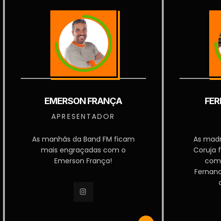
EMERSON FRANÇA
FER
APRESENTADOR
As manhãs da Band FM ficam
As mad
mais engraçadas com o
Coruja 
Emerson França!
com
Fernan