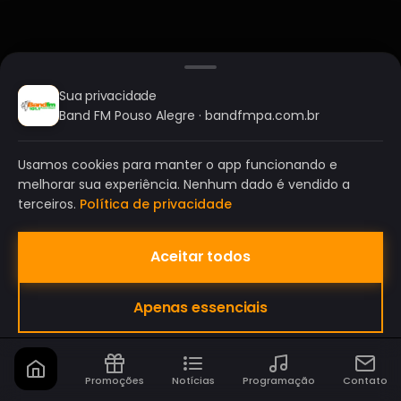
Sua privacidade
Band FM Pouso Alegre · bandfmpa.com.br
Usamos cookies para manter o app funcionando e
melhorar sua experiência. Nenhum dado é vendido a
terceiros.
Política de privacidade
Aceitar todos
BAND FM POUSO ALEGRE
Apenas essenciais
A SUA RÁDIO DO SEU JEITO!
Promoções
Notícias
Programação
Contato