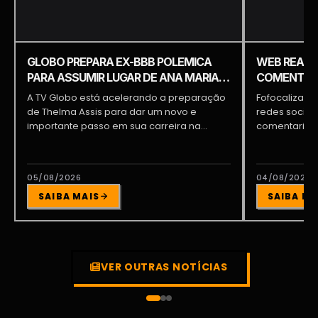
GLOBO PREPARA EX-BBB POLEMICA
WEB REAGE
PARA ASSUMIR LUGAR DE ANA MARIA
COMENTARI
BRAGA E PATRÍCIA POETA
COMENTÁRI
A TV Globo está acelerando a preparação
Fofocalizand
de Thelma Assis para dar um novo e
redes sociai
importante passo em sua carreira na...
comentarista
tornando um 
05/08/2026
04/08/2026
SAIBA MAIS
SAIBA MA
VER OUTRAS NOTÍCIAS