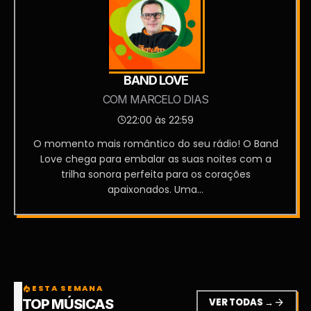
BAND LOVE
COM MARCELO DIAS
22:00 às 22:59
O momento mais romântico do seu rádio! O Band
Love chega para embalar as suas noites com a
trilha sonora perfeita para os corações
apaixonados. Uma...
ESTA SEMANA
local_fire_department
VER TODAS →
arrow_forward
TOP MÚSICAS