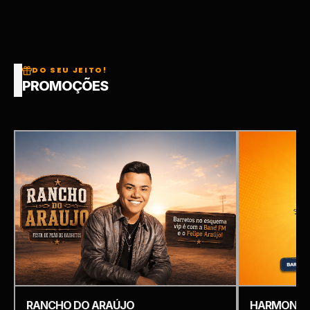
DO SEU JEITO!
PROMOÇÕES
RANCHO DO ARAÚJO
HARMONIZ