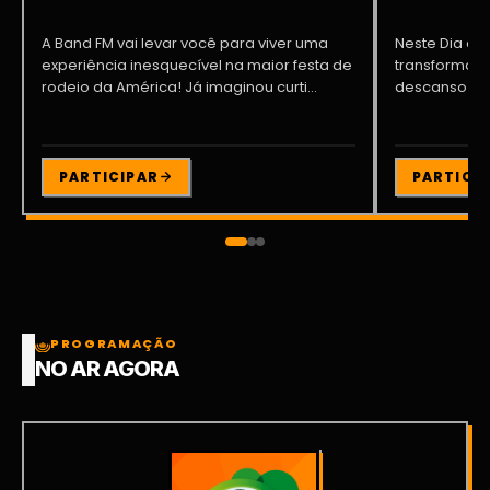
A Band FM vai levar você para viver uma
Neste Dia dos
experiência inesquecível na maior festa de
transformar o
rodeio da América! Já imaginou curti...
descanso me
Participe da ..
PARTICIPAR
PARTICI
PROGRAMAÇÃO
NO AR AGORA