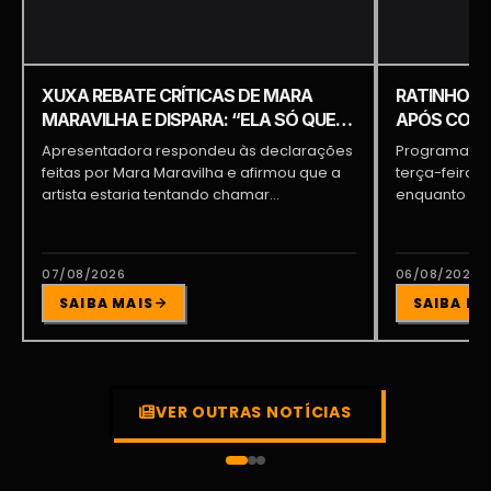
XUXA REBATE CRÍTICAS DE MARA
RATINHO É 
MARAVILHA E DISPARA: “ELA SÓ QUER
APÓS COME
APARECER”
PIQUILO D
Apresentadora respondeu às declarações
Programa do 
feitas por Mara Maravilha e afirmou que a
terça-feira (
artista estaria tentando chamar...
enquanto a d
participava...
07/08/2026
06/08/2026
SAIBA MAIS
SAIBA MA
VER OUTRAS NOTÍCIAS