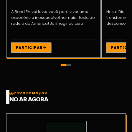
A Band FM vai levar você para viver uma
Neste Dia dos
experiência inesquecível na maior festa de
transformar o
rodeio da América! Já imaginou curti...
descanso me
Participe da ..
PARTICIPAR
PARTICI
PROGRAMAÇÃO
NO AR AGORA