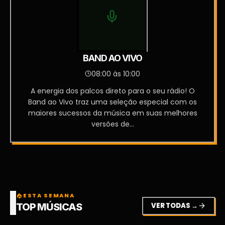
BAND AO VIVO
08:00 às 10:00
A energia dos palcos direto para o seu rádio! O
Band ao Vivo traz uma seleção especial com os
maiores sucessos da música em suas melhores
versões de...
ESTA SEMANA
local_fire_department
VER TODAS →
arrow_forward
TOP MÚSICAS