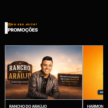
DO SEU JEITO!
PROMOÇÕES
RANCHO DO ARAÚJO
HARMONIZ