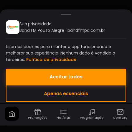
Sua privacidade
Band FM Pouso Alegre · bandfmpa.com.br
Usamos cookies para manter o app funcionando e
melhorar sua experiência. Nenhum dado é vendido a
terceiros.
Política de privacidade
Aceitar todos
BAND FM POUSO ALEGRE
Apenas essenciais
A SUA RÁDIO DO SEU JEITO!
Promoções
Notícias
Programação
Contato