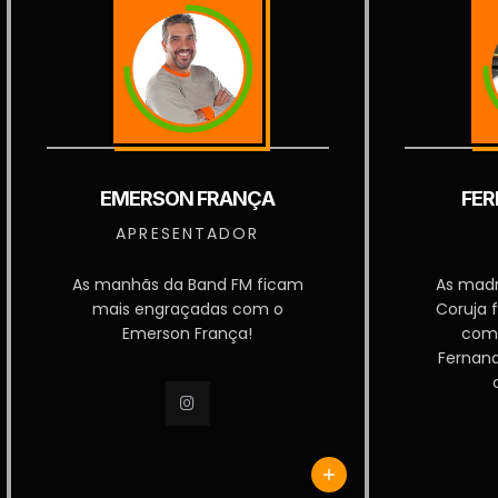
EMERSON FRANÇA
FER
APRESENTADOR
As manhãs da Band FM ficam
As mad
mais engraçadas com o
Coruja 
Emerson França!
com
Fernan