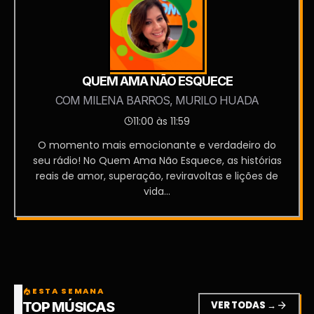
QUEM AMA NÃO ESQUECE
COM MILENA BARROS, MURILO HUADA
11:00 às 11:59
O momento mais emocionante e verdadeiro do
seu rádio! No Quem Ama Não Esquece, as histórias
reais de amor, superação, reviravoltas e lições de
vida...
ESTA SEMANA
local_fire_department
VER TODAS →
arrow_forward
TOP MÚSICAS