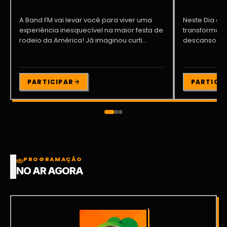
A Band FM vai levar você para viver uma
Neste Dia dos
experiência inesquecível na maior festa de
transformar o
rodeio da América! Já imaginou curti...
descanso me
Participe da ..
PARTICIPAR
PARTICI
PROGRAMAÇÃO
NO AR AGORA