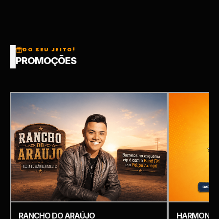
DO SEU JEITO!
PROMOÇÕES
RANCHO DO ARAÚJO
HARMONIZ