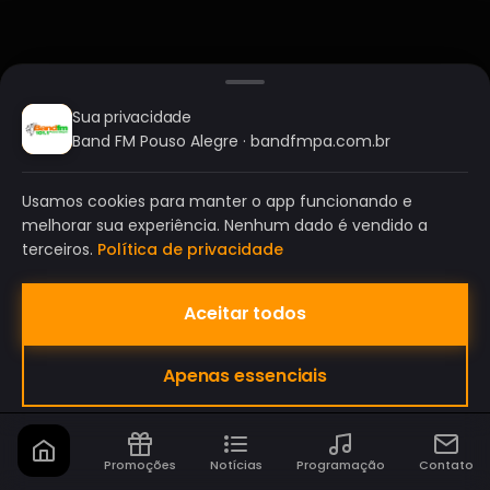
Sua privacidade
Band FM Pouso Alegre · bandfmpa.com.br
Usamos cookies para manter o app funcionando e
melhorar sua experiência. Nenhum dado é vendido a
terceiros.
Política de privacidade
Aceitar todos
BAND FM POUSO ALEGRE
Apenas essenciais
A SUA RÁDIO DO SEU JEITO!
Promoções
Notícias
Programação
Contato