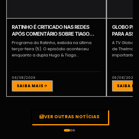
RATINHO É CRITICADO NAS REDES
GLOBO PRE
APÓS COMENTÁRIO SOBRE TIAGO
PARA ASSUM
PIQUILO DURANTE PROGRAMA
BRAGA E PA
Programa do Ratinho, exibida na última
A TV Globo e
terça-feira (5). O episódio aconteceu
de Thelma As
enquanto a dupla Hugo & Tiago
importante pa
participava...
06/08/2026
05/08/2026
SAIBA MAIS
SAIBA MA
VER OUTRAS NOTÍCIAS