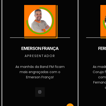
EMERSON FRANÇA
FER
APRESENTADOR
As manhãs da Band FM ficam
As mad
mais engraçadas com o
Coruja 
Emerson França!
com
Fernan