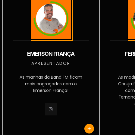
EMERSON FRANÇA
FER
APRESENTADOR
As manhãs da Band FM ficam
As mad
mais engraçadas com o
Coruja 
Emerson França!
com
Fernan