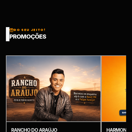
DO SEU JEITO!
PROMOÇÕES
RANCHO DO ARAÚJO
HARMONIZ