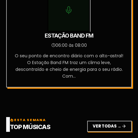
ESTAÇÃO BAND FM
06:00 às 08:00
O seu ponto de encontro diário com o alto-astral!
O Estação Band FM traz um clima leve,
descontraído e cheio de energia para o seu rádio.
Com...
ESTA SEMANA
local_fire_department
VER TODAS →
arrow_forward
TOP MÚSICAS