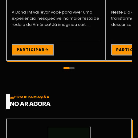
A Band FM vai levar você para viver uma
Neste Dia dos
experiência inesquecível na maior festa de
transformar o
rodeio da América! Já imaginou curti...
descanso me
Participe da ..
PARTICIPAR
PARTICI
PROGRAMAÇÃO
NO AR AGORA