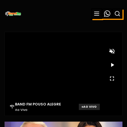
XUXA REBATE CRÍTICAS DE MARA
MARAVILHA E DISPARA: “ELA SÓ
QUER APARECER”
BAND FM POUSO ALEGRE
AO VIVO
Ao Vivo