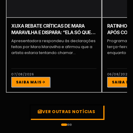
XUXA REBATE CRÍTICAS DE MARA
RATINHO É 
MARAVILHA E DISPARA: “ELA SÓ QUER
APÓS COME
APARECER”
PIQUILO D
Apresentadora respondeu às declarações
Programa do 
feitas por Mara Maravilha e afirmou que a
terça-feira (
artista estaria tentando chamar...
enquanto a d
participava...
07/08/2026
06/08/2026
SAIBA MAIS
SAIBA MA
VER OUTRAS NOTÍCIAS