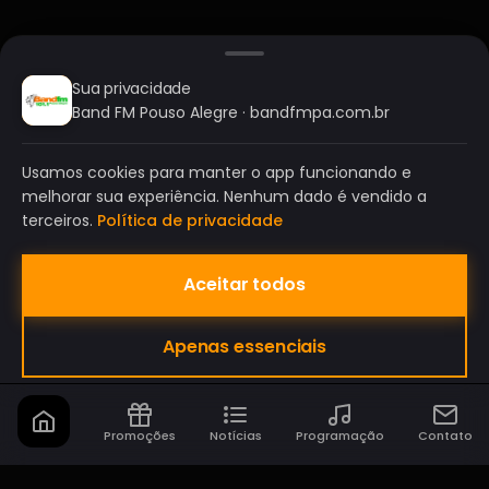
Sua privacidade
Band FM Pouso Alegre · bandfmpa.com.br
Usamos cookies para manter o app funcionando e
melhorar sua experiência. Nenhum dado é vendido a
terceiros.
Política de privacidade
Aceitar todos
BAND FM POUSO ALEGRE
Apenas essenciais
A SUA RÁDIO DO SEU JEITO!
Promoções
Notícias
Programação
Contato